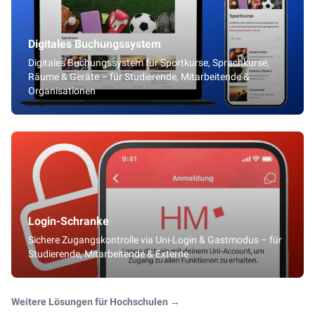
Digitales Buchungssystem
Digitales Buchungssystem für Sportkurse, Sprachkurse,
Räume & Geräte – für Studierende, Mitarbeitende &
Organisationen
Login-Schranke
Sichere Zugangskontrolle via Uni-Login & Gastmodus – für
Studierende, Mitarbeitende & Externe
Weitere Lösungen für Hochschulen
→