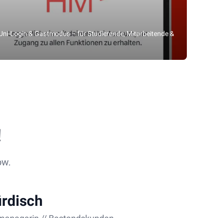
 Uni-Login & Gastmodus – für Studierende, Mitarbeitende &
!
ow.
rdisch