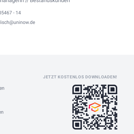
managerin // Bestandskunden
05467 - 14
disch@uninow.de
JETZT KOSTENLOS DOWNLOADEN!
en
en