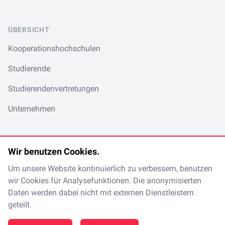
ÜBERSICHT
Kooperationshochschulen
Studierende
Studierendenvertretungen
Unternehmen
Wir benutzen Cookies.
Um unsere Website kontinuierlich zu verbessern, benutzen
LinkedIn
Spotify
Instagram
TikTok
en
/
de
wir Cookies für Analysefunktionen. Die anonymisierten
Daten werden dabei nicht mit externen Dienstleistern
geteilt.
Made with
in Magdeburg